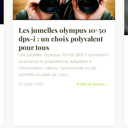
Les jumelles olympus 10×50
dps-i : un choix polyvalent
pour tous
Les jumelles Olympus 10x50 DPS-I combinent
puissance et polyvalence, adaptées à
l'observation nature, l'astronomie ou les
activités en plein air. Leur...
23 juillet 2025
4 min de lecture →