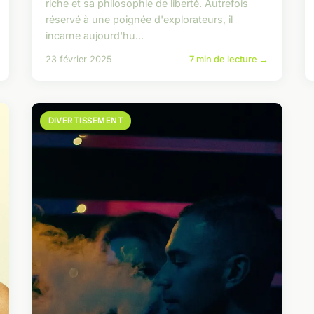
riche et sa philosophie de liberté. Autrefois
réservé à une poignée d'explorateurs, il
incarne aujourd'hu...
23 février 2025
7 min de lecture →
DIVERTISSEMENT