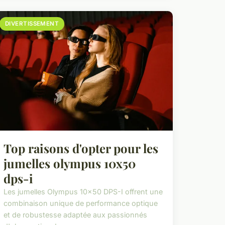
DIVERTISSEMENT
Top raisons d'opter pour les
jumelles olympus 10x50
dps-i
Les jumelles Olympus 10x50 DPS-I offrent une
combinaison unique de performance optique
et de robustesse adaptée aux passionnés