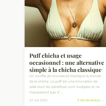
Puff chicha et usage
occasionnel : une alternative
simple à la chicha classique
Un souffle de nouveauté imprègne le monde
de la shisha. La puff est une innovation de
taille dont les bénéfices sont multiples et ne
manqueront pas d'...
22 mai 2025
5 min de lecture →