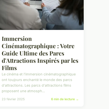
Immersion
Cinématographique : Votre
Guide Ultime des Parcs
d'Attractions Inspirés par les
Films
Le cinéma et l'immersion cinématographique
ont toujours enchanté le monde des parcs
d'attractions. Les parcs d'attractions films
proposent une atmosph...
23 février 2025
6 min de lecture →