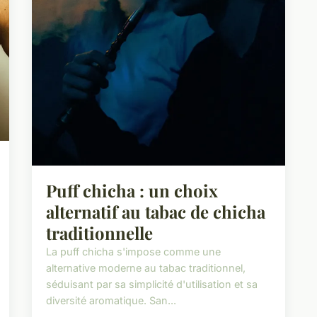
Puff chicha : un choix
alternatif au tabac de chicha
traditionnelle
La puff chicha s'impose comme une
alternative moderne au tabac traditionnel,
séduisant par sa simplicité d'utilisation et sa
diversité aromatique. San...