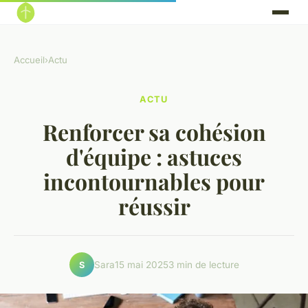
Accueil
›
Actu
ACTU
Renforcer sa cohésion
d'équipe : astuces
incontournables pour
réussir
Sara
15 mai 2025
3 min de lecture
S